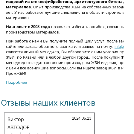
изделий из стеклофибробетона, архитектурного бетона, ко
материалов.
Опыт производства ЖБИ на собственных заводах сос
лет. У нас работают лучшие специалисты в области строительства
материалов.
Наш опыт с 2008 года
позволяет
избегать ошибок, связанных с 
производством материалов.
При работе с нами Вы получите полный цикл услуг: после заказа 
сайте или заказа обратного звонка или заявке на почту:
info@prom-
свяжется личный менеджер, Вы обговорите с ним условия произво
ЖБИ по Рязани или в любой другой город.. После покупки ЖБИ и
менеджер отследит состояние производства ЖБИ изделия, процесс
с Вами все возникшие вопросы.Если вы ищете завод ЖБИ в Рязани
ПромЖБИ!
Подробнее
Отзывы наших клиентов
2024.06.13
Виктор
АВТОДОР