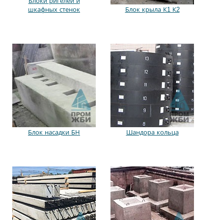
Блоки ригелей и
шкафных стенок
Блок крыла К1 К2
Блок насадки БН
Шандора кольца