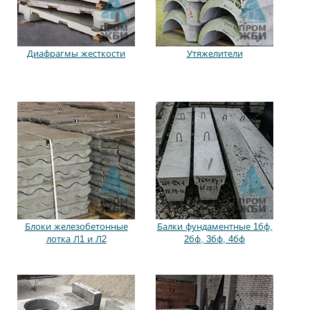
Диафрагмы жесткости
Утяжелители
Блоки железобетонные
Балки фундаментные 1бф,
лотка Л1 и Л2
2бф, 3бф, 4бф