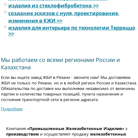
изделия из стеклофибробетона >>
создание эскизов с нуля, проектирование,
изменения в КЖИ >>
изделия для интерьера по технологии Терраццо
>>
Мы работаем со всеми регионами России и
Казахстана
Если вы ищете завод ЖБИ в Рязани - звоните нам! Мы доставляем
ЖБИ не только по Рязани, но и в любой регион России и Казахстана.
Обязательства по доставке мы выполняем независимо от величины
партии и количества товарных позиций, пункта назначения и
состояния транспортной сети в регионе адресата.
Подробнее
Компания
«Промышленные Железобетонные Изделия»
заним
производством
и
осущеcтвляет продажу
железобетонных конс