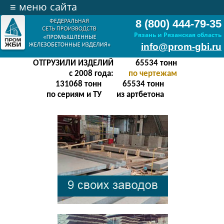
≡
меню сайта
8 (800) 444-79-35
Рязань и Рязанская область
info@prom-gbi.ru
ОТГРУЗИЛИ ИЗДЕЛИЙ
628731
тонн
с 2008 года:
по чертежам
238342
тонн
512303
тонн
по сериям и ТУ
из артбетона